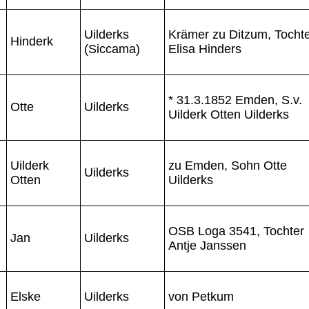
Uilderks
Krämer zu Ditzum, Tocht
Hinderk
(Siccama)
Elisa Hinders
* 31.3.1852 Emden, S.v.
Otte
Uilderks
Uilderk Otten Uilderks
Uilderk
zu Emden, Sohn Otte
Uilderks
Otten
Uilderks
OSB Loga 3541, Tochter
Jan
Uilderks
Antje Janssen
Elske
Uilderks
von Petkum