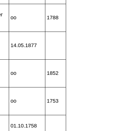
er
oo
1788
14.05.1877
oo
1852
oo
1753
01.10.1758