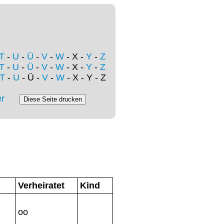
T
-
U
-
Ü
-
V
-
W
- X -
Y
-
Z
T
-
U
-
Ü
-
V
-
W
- X -
Y
-
Z
T
-
U
- Ü -
V
-
W
- X - Y - Z
r
Verheiratet
Kind
oo