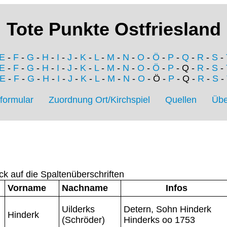
Tote Punkte Ostfriesland
E
-
F
-
G
-
H
-
I
-
J
-
K
-
L
-
M
-
N
-
O
-
Ö
-
P
-
Q
-
R
-
S
-
E
-
F
-
G
-
H
-
I
-
J
-
K
-
L
-
M
-
N
-
O
-
Ö
-
P
- Q -
R
-
S
-
E
-
F
-
G
-
H
-
I
-
J
-
K
-
L
-
M
-
N
-
O
- Ö -
P
- Q -
R
-
S
-
formular
Zuordnung Ort/Kirchspiel
Quellen
Übe
ck auf die Spaltenüberschriften
Vorname
Nachname
Infos
Uilderks
Detern, Sohn Hinderk
Hinderk
(Schröder)
Hinderks oo 1753