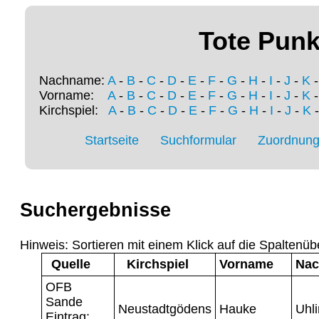
Tote Punk
Nachname:
A
-
B
-
C
-
D
-
E
-
F
-
G
-
H
-
I
-
J
-
K
Vorname:
A
-
B
-
C
-
D
-
E
-
F
-
G
-
H
-
I
-
J
-
K
Kirchspiel:
A
-
B
-
C
-
D
-
E
-
F
-
G
-
H
-
I
-
J
-
K
Startseite
Suchformular
Zuordnung 
Suchergebnisse
Hinweis: Sortieren mit einem Klick auf die Spaltenüb
Quelle
Kirchspiel
Vorname
Na
OFB
Sande
Neustadtgödens
Hauke
Uhl
Eintrag: