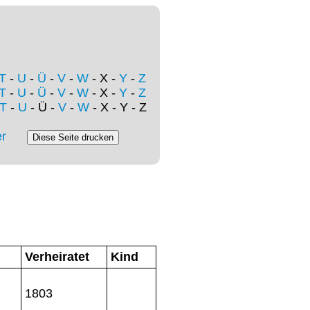
T
-
U
-
Ü
-
V
-
W
- X -
Y
-
Z
T
-
U
-
Ü
-
V
-
W
- X -
Y
-
Z
T
-
U
- Ü -
V
-
W
- X - Y - Z
r
Verheiratet
Kind
1803