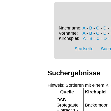
Nachname:
A
-
B
-
C
-
D
-
Vorname:
A
-
B
-
C
-
D
-
Kirchspiel:
A
-
B
-
C
-
D
-
Startseite
Such
Suchergebnisse
Hinweis: Sortieren mit einem Kli
Quelle
Kirchspiel
OSB
Grotegaste
Backemoor
Eintrag: 15