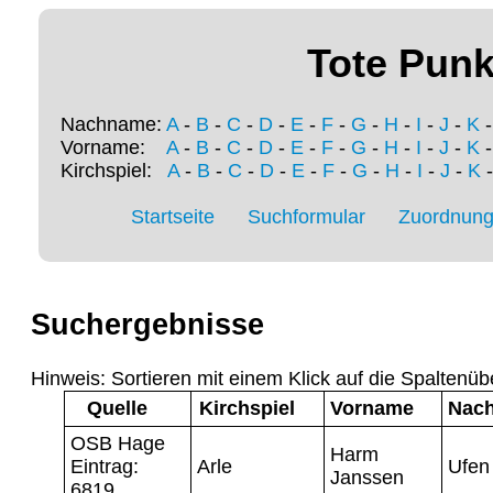
Tote Punk
Nachname:
A
-
B
-
C
-
D
-
E
-
F
-
G
-
H
-
I
-
J
-
K
Vorname:
A
-
B
-
C
-
D
-
E
-
F
-
G
-
H
-
I
-
J
-
K
Kirchspiel:
A
-
B
-
C
-
D
-
E
-
F
-
G
-
H
-
I
-
J
-
K
Startseite
Suchformular
Zuordnung 
Suchergebnisse
Hinweis: Sortieren mit einem Klick auf die Spaltenüb
Quelle
Kirchspiel
Vorname
Nac
OSB Hage
Harm
Eintrag:
Arle
Ufen
Janssen
6819