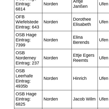
Antje
Eintrag:
Norden
Ufen
Janßen
6814
OFB
Dorothee
Wiefelstede
Norden
Ufen
Elisabeth
Eintrag: 643
OSB Hage
Elina
Eintrag:
Norden
Ufen
Berends
7399
OSB
Ettje Egers
Norderney
Norden
Ufen
Reemts
Eintrag: 237
OSB
Leerhafe
Norden
Hinrich
Ufen
Eintrag:
4935b
OSB Hage
Eintrag:
Norden
Jacob Wilm
Ufen
6825