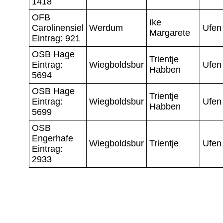
1418
OFB
Ike
Carolinensiel
Werdum
Ufen
Margarete
Eintrag: 921
OSB Hage
Trientje
Eintrag:
Wiegboldsbur
Ufen
Habben
5694
OSB Hage
Trientje
Eintrag:
Wiegboldsbur
Ufen
Habben
5699
OSB
Engerhafe
Wiegboldsbur
Trientje
Ufen
Eintrag:
2933