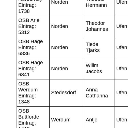
Norden
Ufen
Eintrag:
Hermann
1738
OSB Arle
Theodor
Eintrag:
Norden
Ufen
Johannes
5312
OSB Hage
Tiede
Eintrag:
Norden
Ufen
Tjarks
6836
OSB Hage
Willm
Eintrag:
Norden
Ufen
Jacobs
6841
OSB
Werdum
Anna
Stedesdorf
Ufen
Eintrag:
Catharina
1348
OSB
Buttforde
Werdum
Antje
Ufen
Eintrag: