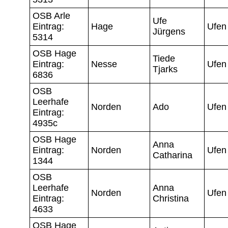
OSB Arle
Ufe
Eintrag:
Hage
Ufen
Jürgens
5314
OSB Hage
Tiede
Eintrag:
Nesse
Ufen
Tjarks
6836
OSB
Leerhafe
Norden
Ado
Ufen
Eintrag:
4935c
OSB Hage
Anna
Eintrag:
Norden
Ufen
Catharina
1344
OSB
Leerhafe
Anna
Norden
Ufen
Eintrag:
Christina
4633
OSB Hage