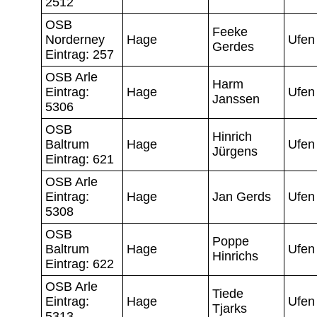
2512
OSB
Feeke
Norderney
Hage
Ufen
Gerdes
Eintrag: 257
OSB Arle
Harm
Eintrag:
Hage
Ufen
Janssen
5306
OSB
Hinrich
Baltrum
Hage
Ufen
Jürgens
Eintrag: 621
OSB Arle
Eintrag:
Hage
Jan Gerds
Ufen
5308
OSB
Poppe
Baltrum
Hage
Ufen
Hinrichs
Eintrag: 622
OSB Arle
Tiede
Eintrag:
Hage
Ufen
Tjarks
5313