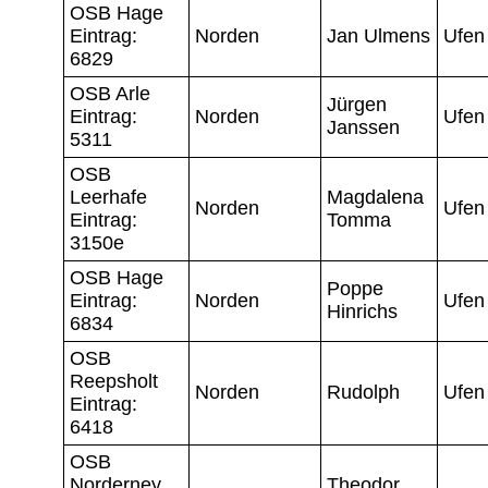
OSB Hage
Eintrag:
Norden
Jan Ulmens
Ufen
6829
OSB Arle
Jürgen
Eintrag:
Norden
Ufen
Janssen
5311
OSB
Leerhafe
Magdalena
Norden
Ufen
Eintrag:
Tomma
3150e
OSB Hage
Poppe
Eintrag:
Norden
Ufen
Hinrichs
6834
OSB
Reepsholt
Norden
Rudolph
Ufen
Eintrag:
6418
OSB
Norderney
Theodor