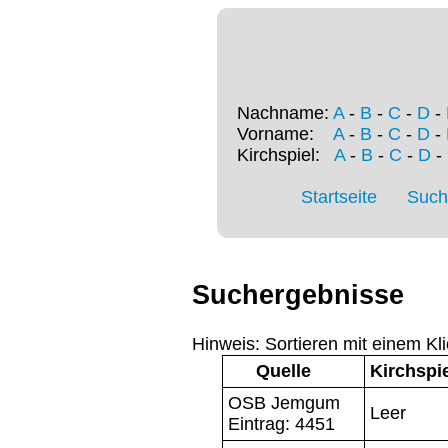
Nachname:
A
-
B
-
C
-
D
-
Vorname:
A
-
B
-
C
-
D
-
Kirchspiel:
A
-
B
-
C
-
D
-
Startseite
Such
Suchergebnisse
Hinweis: Sortieren mit einem Kli
Quelle
Kirchspi
OSB Jemgum
Leer
Eintrag: 4451