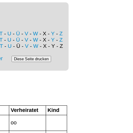
T
-
U
-
Ü
-
V
-
W
- X -
Y
-
Z
T
-
U
-
Ü
-
V
-
W
- X -
Y
-
Z
T
-
U
- Ü -
V
-
W
- X - Y - Z
r
Verheiratet
Kind
oo