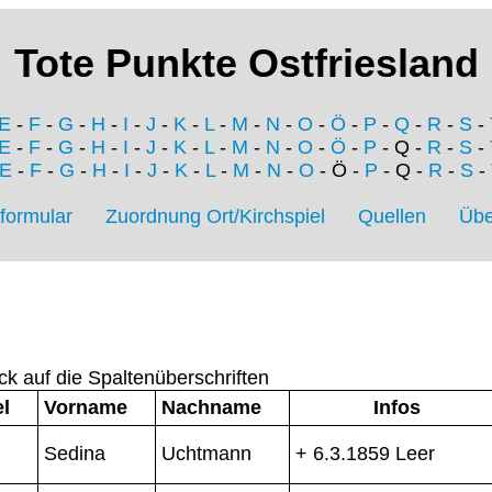
Tote Punkte Ostfriesland
E
-
F
-
G
-
H
-
I
-
J
-
K
-
L
-
M
-
N
-
O
-
Ö
-
P
-
Q
-
R
-
S
-
E
-
F
-
G
-
H
-
I
-
J
-
K
-
L
-
M
-
N
-
O
-
Ö
-
P
- Q -
R
-
S
-
E
-
F
-
G
-
H
-
I
-
J
-
K
-
L
-
M
-
N
-
O
- Ö -
P
- Q -
R
-
S
-
formular
Zuordnung Ort/Kirchspiel
Quellen
Übe
ck auf die Spaltenüberschriften
el
Vorname
Nachname
Infos
Sedina
Uchtmann
+ 6.3.1859 Leer