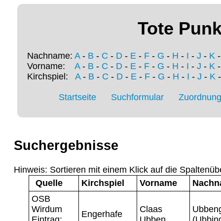
Tote Punk
Nachname:
A
-
B
-
C
-
D
-
E
-
F
-
G
-
H
-
I
-
J
-
K
Vorname:
A
-
B
-
C
-
D
-
E
-
F
-
G
-
H
-
I
-
J
-
K
Kirchspiel:
A
-
B
-
C
-
D
-
E
-
F
-
G
-
H
-
I
-
J
-
K
Startseite
Suchformular
Zuordnung 
Suchergebnisse
Hinweis: Sortieren mit einem Klick auf die Spaltenüb
Quelle
Kirchspiel
Vorname
Nachn
OSB
Wirdum
Claas
Ubben
Engerhafe
Eintrag:
Ubben
(Ubbin