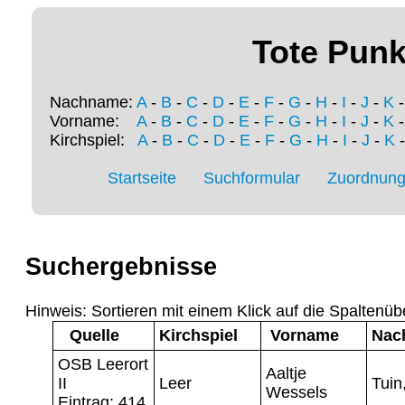
Tote Punk
Nachname:
A
-
B
-
C
-
D
-
E
-
F
-
G
-
H
-
I
-
J
-
K
Vorname:
A
-
B
-
C
-
D
-
E
-
F
-
G
-
H
-
I
-
J
-
K
Kirchspiel:
A
-
B
-
C
-
D
-
E
-
F
-
G
-
H
-
I
-
J
-
K
Startseite
Suchformular
Zuordnung 
Suchergebnisse
Hinweis: Sortieren mit einem Klick auf die Spaltenüb
Quelle
Kirchspiel
Vorname
Nac
OSB Leerort
Aaltje
II
Leer
Tuin
Wessels
Eintrag: 414