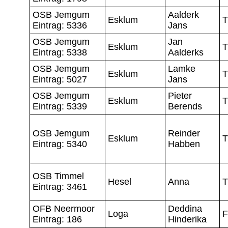
OSB Jemgum
Aalderk
Esklum
T
Eintrag: 5336
Jans
OSB Jemgum
Jan
Esklum
T
Eintrag: 5338
Aalderks
OSB Jemgum
Lamke
Esklum
T
Eintrag: 5027
Jans
OSB Jemgum
Pieter
Esklum
T
Eintrag: 5339
Berends
OSB Jemgum
Reinder
Esklum
T
Eintrag: 5340
Habben
OSB Timmel
Hesel
Anna
T
Eintrag: 3461
OFB Neermoor
Deddina
Loga
F
Eintrag: 186
Hinderika