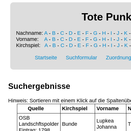
Tote Punk
Nachname:
A
-
B
-
C
-
D
-
E
-
F
-
G
-
H
-
I
-
J
-
K
Vorname:
A
-
B
-
C
-
D
-
E
-
F
-
G
-
H
-
I
-
J
-
K
Kirchspiel:
A
-
B
-
C
-
D
-
E
-
F
-
G
-
H
-
I
-
J
-
K
Startseite
Suchformular
Zuordnung 
Suchergebnisse
Hinweis: Sortieren mit einem Klick auf die Spaltenüb
Quelle
Kirchspiel
Vorname
OSB
Lupkea
Landschftspolder
Bunde
T
Johanna
Eintrag: 1798