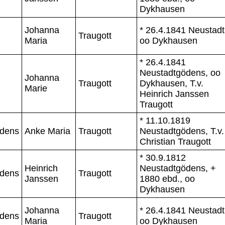
Dykhausen
Johanna
* 26.4.1841 Neustadt
Traugott
Maria
oo Dykhausen
* 26.4.1841
Neustadtgödens, oo
Johanna
Traugott
Dykhausen, T.v.
Marie
Heinrich Janssen
Traugott
* 11.10.1819
ödens
Anke Maria
Traugott
Neustadtgödens, T.v.
Christian Traugott
* 30.9.1812
Heinrich
Neustadtgödens, +
ödens
Traugott
Janssen
1880 ebd., oo
Dykhausen
Johanna
* 26.4.1841 Neustadt
ödens
Traugott
Maria
oo Dykhausen