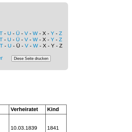
T
-
U
-
Ü
-
V
-
W
- X -
Y
-
Z
T
-
U
-
Ü
-
V
-
W
- X -
Y
-
Z
T
-
U
- Ü -
V
-
W
- X - Y - Z
r
Verheiratet
Kind
10.03.1839
1841