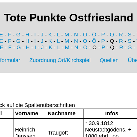
Tote Punkte Ostfriesland
E
-
F
-
G
-
H
-
I
-
J
-
K
-
L
-
M
-
N
-
O
-
Ö
-
P
-
Q
-
R
-
S
-
E
-
F
-
G
-
H
-
I
-
J
-
K
-
L
-
M
-
N
-
O
-
Ö
-
P
- Q -
R
-
S
-
E
-
F
-
G
-
H
-
I
-
J
-
K
-
L
-
M
-
N
-
O
- Ö -
P
- Q -
R
-
S
-
formular
Zuordnung Ort/Kirchspiel
Quellen
Übe
ck auf die Spaltenüberschriften
l
Vorname
Nachname
Infos
* 30.9.1812
Heinrich
Neustadtgödens, +
Traugott
Janssen
1880 ebd., oo