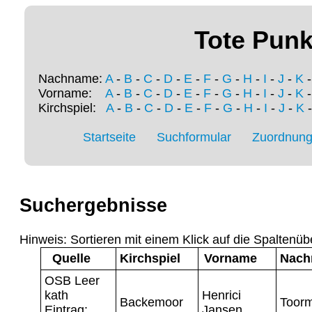
Tote Punk
Nachname:
A
-
B
-
C
-
D
-
E
-
F
-
G
-
H
-
I
-
J
-
K
Vorname:
A
-
B
-
C
-
D
-
E
-
F
-
G
-
H
-
I
-
J
-
K
Kirchspiel:
A
-
B
-
C
-
D
-
E
-
F
-
G
-
H
-
I
-
J
-
K
Startseite
Suchformular
Zuordnung 
Suchergebnisse
Hinweis: Sortieren mit einem Klick auf die Spaltenüb
Quelle
Kirchspiel
Vorname
Nach
OSB Leer
kath
Henrici
Backemoor
Toor
Eintrag:
Jansen