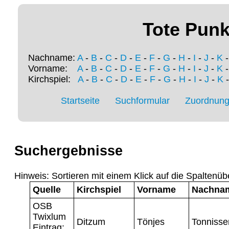
Tote Punk
Nachname:
A
-
B
-
C
-
D
-
E
-
F
-
G
-
H
-
I
-
J
-
K
Vorname:
A
-
B
-
C
-
D
-
E
-
F
-
G
-
H
-
I
-
J
-
K
Kirchspiel:
A
-
B
-
C
-
D
-
E
-
F
-
G
-
H
-
I
-
J
-
K
Startseite
Suchformular
Zuordnung 
Suchergebnisse
Hinweis: Sortieren mit einem Klick auf die Spaltenüb
Quelle
Kirchspiel
Vorname
Nachna
OSB
Twixlum
Ditzum
Tönjes
Tonnisse
Eintrag: