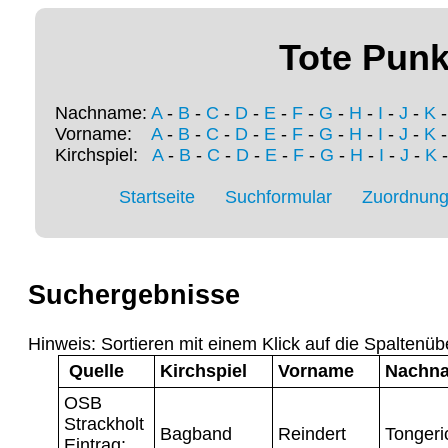
Tote Punk
Nachname:
A
-
B
-
C
-
D
-
E
-
F
-
G
-
H
-
I
-
J
-
K
Vorname:
A
-
B
-
C
-
D
-
E
-
F
-
G
-
H
-
I
-
J
-
K
Kirchspiel:
A
-
B
-
C
-
D
-
E
-
F
-
G
-
H
-
I
-
J
-
K
Startseite
Suchformular
Zuordnung 
Suchergebnisse
Hinweis: Sortieren mit einem Klick auf die Spaltenüb
Quelle
Kirchspiel
Vorname
Nachn
OSB
Strackholt
Bagband
Reindert
Tongeri
Eintrag: