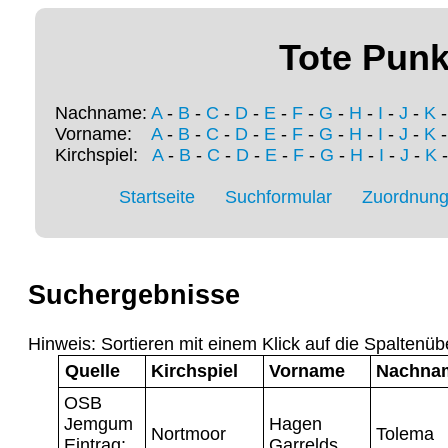
Tote Punk
Nachname:
A
-
B
-
C
-
D
-
E
-
F
-
G
-
H
-
I
-
J
-
K
Vorname:
A
-
B
-
C
-
D
-
E
-
F
-
G
-
H
-
I
-
J
-
K
Kirchspiel:
A
-
B
-
C
-
D
-
E
-
F
-
G
-
H
-
I
-
J
-
K
Startseite
Suchformular
Zuordnung 
Suchergebnisse
Hinweis: Sortieren mit einem Klick auf die Spaltenüb
Quelle
Kirchspiel
Vorname
Nachna
OSB
Jemgum
Hagen
Nortmoor
Tolema
Eintrag:
Garrelds