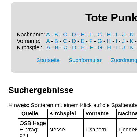
Tote Punk
Nachname:
A
-
B
-
C
-
D
-
E
-
F
-
G
-
H
-
I
-
J
-
K
Vorname:
A
-
B
-
C
-
D
-
E
-
F
-
G
-
H
-
I
-
J
-
K
Kirchspiel:
A
-
B
-
C
-
D
-
E
-
F
-
G
-
H
-
I
-
J
-
K
Startseite
Suchformular
Zuordnung 
Suchergebnisse
Hinweis: Sortieren mit einem Klick auf die Spaltenüb
Quelle
Kirchspiel
Vorname
Nachn
OSB Hage
Eintrag:
Nesse
Lisabeth
Tjeddel
931