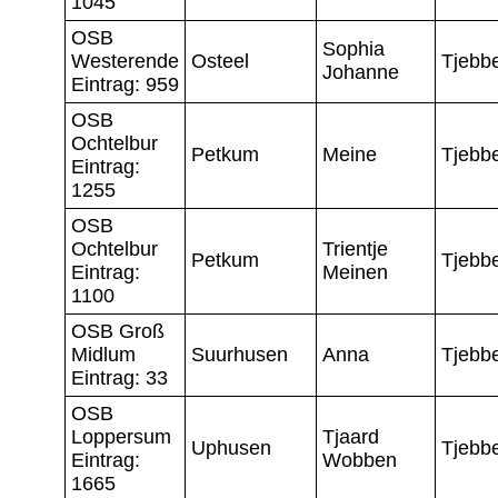
1045
OSB
Sophia
Westerende
Osteel
Tjebb
Johanne
Eintrag: 959
OSB
Ochtelbur
Petkum
Meine
Tjebb
Eintrag:
1255
OSB
Ochtelbur
Trientje
Petkum
Tjebb
Eintrag:
Meinen
1100
OSB Groß
Midlum
Suurhusen
Anna
Tjebb
Eintrag: 33
OSB
Loppersum
Tjaard
Uphusen
Tjebb
Eintrag:
Wobben
1665