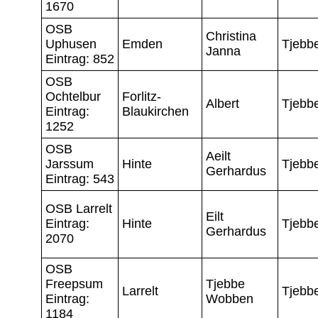
1670
OSB
Christina
Uphusen
Emden
Tjebb
Janna
Eintrag: 852
OSB
Ochtelbur
Forlitz-
Albert
Tjebb
Eintrag:
Blaukirchen
1252
OSB
Aeilt
Jarssum
Hinte
Tjebb
Gerhardus
Eintrag: 543
OSB Larrelt
Eilt
Eintrag:
Hinte
Tjebb
Gerhardus
2070
OSB
Freepsum
Tjebbe
Larrelt
Tjebb
Eintrag:
Wobben
1184