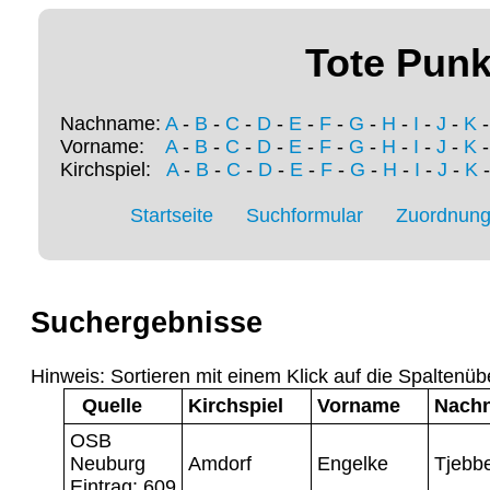
Tote Punk
Nachname:
A
-
B
-
C
-
D
-
E
-
F
-
G
-
H
-
I
-
J
-
K
Vorname:
A
-
B
-
C
-
D
-
E
-
F
-
G
-
H
-
I
-
J
-
K
Kirchspiel:
A
-
B
-
C
-
D
-
E
-
F
-
G
-
H
-
I
-
J
-
K
Startseite
Suchformular
Zuordnung 
Suchergebnisse
Hinweis: Sortieren mit einem Klick auf die Spaltenüb
Quelle
Kirchspiel
Vorname
Nach
OSB
Neuburg
Amdorf
Engelke
Tjebb
Eintrag: 609