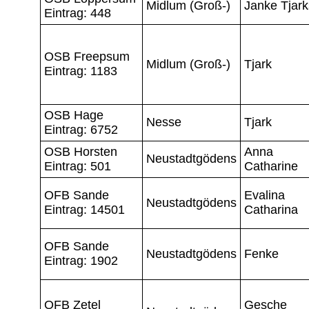
Midlum (Groß-)
Janke Tjark
Eintrag: 448
OSB Freepsum
Midlum (Groß-)
Tjark
Eintrag: 1183
OSB Hage
Nesse
Tjark
Eintrag: 6752
OSB Horsten
Anna
Neustadtgödens
Eintrag: 501
Catharine
OFB Sande
Evalina
Neustadtgödens
Eintrag: 14501
Catharina
OFB Sande
Neustadtgödens
Fenke
Eintrag: 1902
OFB Zetel
Gesche