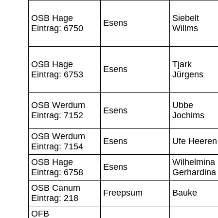
OSB Hage
Siebelt
Esens
Eintrag: 6750
Willms
OSB Hage
Tjark
Esens
Eintrag: 6753
Jürgens
OSB Werdum
Ubbe
Esens
Eintrag: 7152
Jochims
OSB Werdum
Esens
Ufe Heeren
Eintrag: 7154
OSB Hage
Wilhelmina
Esens
Eintrag: 6758
Gerhardina
OSB Canum
Freepsum
Bauke
Eintrag: 218
OFB