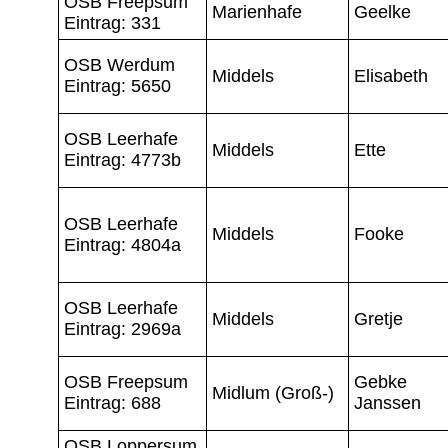
OSB Freepsum
Marienhafe
Geelke
Eintrag: 331
OSB Werdum
Middels
Elisabeth
Eintrag: 5650
OSB Leerhafe
Middels
Ette
Eintrag: 4773b
OSB Leerhafe
Middels
Fooke
Eintrag: 4804a
OSB Leerhafe
Middels
Gretje
Eintrag: 2969a
OSB Freepsum
Gebke
Midlum (Groß-)
Eintrag: 688
Janssen
OSB Loppersum