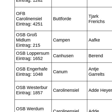
Eintrag: 1262
OFB
Tjark
Carolinensiel
Buttforde
Frerichs
Eintrag: 4251
OSB Groß
Midlum
Campen
Aafke
Eintrag: 215
OSB Loppersum
Canhusen
Berend
Eintrag: 1652
OSB Engerhafe
Antje
Canum
Eintrag: 1048
Garrelts
OSB Westerbur
Carolinensiel
Adde Heye
Eintrag: 1857
OSB Werdum
Carolinensiel
Adde