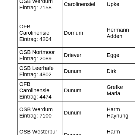
OSB Werdum
Carolinensiel
Upke
Eintrag: 7158
OFB
Hermann
Carolinensiel
Dornum
Adden
Eintrag: 4204
OSB Nortmoor
Driever
Egge
Eintrag: 2089
OSB Leerhafe
Dunum
Dirk
Eintrag: 4802
OFB
Gretke
Carolinensiel
Dunum
Maria
Eintrag: 4474
OSB Werdum
Harm
Dunum
Eintrag: 7100
Haynung
OSB Westerbur
Harm
Dunum