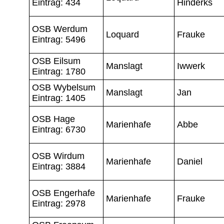
Eintrag: 434
Hinderks
OSB Werdum
Loquard
Frauke
Eintrag: 5496
OSB Eilsum
Manslagt
Iwwerk
Eintrag: 1780
OSB Wybelsum
Manslagt
Jan
Eintrag: 1405
OSB Hage
Marienhafe
Abbe
Eintrag: 6730
OSB Wirdum
Marienhafe
Daniel
Eintrag: 3884
OSB Engerhafe
Marienhafe
Frauke
Eintrag: 2978