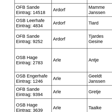
OFB Sande
Mamme
Ardorf
Eintrag: 14518
Janssen
OSB Leerhafe
Ardorf
Tiard
Eintrag: 4834
OFB Sande
Tjardes
Ardorf
Eintrag: 9252
Gesine
OSB Hage
Arle
Antje
Eintrag: 2783
OSB Engerhafe
Geeldt
Arle
Eintrag: 1246
Janssen
OFB Sande
Arle
Gretje
Eintrag: 9394
OSB Hage
Arle
Taalke
Eintrag: 3639