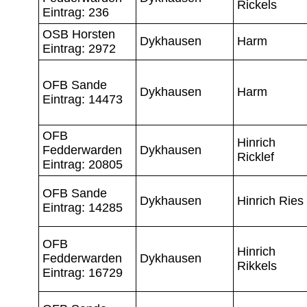
Rickels
Eintrag: 236
OSB Horsten
Dykhausen
Harm
Eintrag: 2972
OFB Sande
Dykhausen
Harm
Eintrag: 14473
OFB
Hinrich
Fedderwarden
Dykhausen
Ricklef
Eintrag: 20805
OFB Sande
Dykhausen
Hinrich Ries
Eintrag: 14285
OFB
Hinrich
Fedderwarden
Dykhausen
Rikkels
Eintrag: 16729