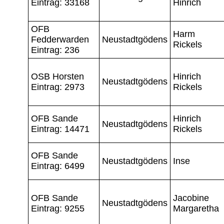
Eintrag: 33168
Hinrich
OFB
Harm
Fedderwarden
Neustadtgödens
Rickels
Eintrag: 236
OSB Horsten
Hinrich
Neustadtgödens
Eintrag: 2973
Rickels
OFB Sande
Hinrich
Neustadtgödens
Eintrag: 14471
Rickels
OFB Sande
Neustadtgödens
Inse
Eintrag: 6499
OFB Sande
Jacobine
Neustadtgödens
Eintrag: 9255
Margaretha