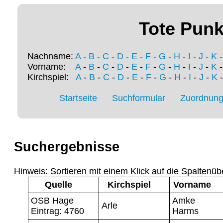
Tote Punk
Nachname:
A
-
B
-
C
-
D
-
E
-
F
-
G
-
H
-
I
-
J
-
K
Vorname:
A
-
B
-
C
-
D
-
E
-
F
-
G
-
H
-
I
-
J
-
K
Kirchspiel:
A
-
B
-
C
-
D
-
E
-
F
-
G
-
H
-
I
-
J
-
K
Startseite
Suchformular
Zuordnung 
Suchergebnisse
Hinweis: Sortieren mit einem Klick auf die Spaltenüb
Quelle
Kirchspiel
Vorname
OSB Hage
Amke
Arle
Eintrag: 4760
Harms