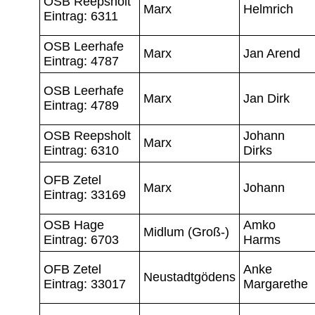
OSB Reepsholt
Marx
Helmrich
Eintrag: 6311
OSB Leerhafe
Marx
Jan Arend
Eintrag: 4787
OSB Leerhafe
Marx
Jan Dirk
Eintrag: 4789
OSB Reepsholt
Johann
Marx
Eintrag: 6310
Dirks
OFB Zetel
Marx
Johann
Eintrag: 33169
OSB Hage
Amko
Midlum (Groß-)
Eintrag: 6703
Harms
OFB Zetel
Anke
Neustadtgödens
Eintrag: 33017
Margarethe