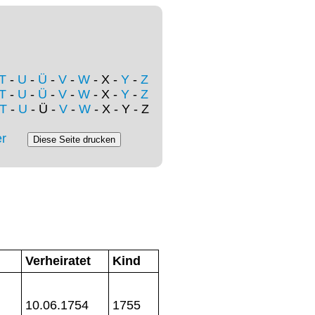
T
-
U
-
Ü
-
V
-
W
- X -
Y
-
Z
T
-
U
-
Ü
-
V
-
W
- X -
Y
-
Z
T
-
U
- Ü -
V
-
W
- X - Y - Z
r
Verheiratet
Kind
10.06.1754
1755