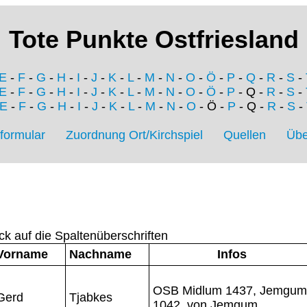
Tote Punkte Ostfriesland
E
-
F
-
G
-
H
-
I
-
J
-
K
-
L
-
M
-
N
-
O
-
Ö
-
P
-
Q
-
R
-
S
-
E
-
F
-
G
-
H
-
I
-
J
-
K
-
L
-
M
-
N
-
O
-
Ö
-
P
- Q -
R
-
S
-
E
-
F
-
G
-
H
-
I
-
J
-
K
-
L
-
M
-
N
-
O
- Ö -
P
- Q -
R
-
S
-
formular
Zuordnung Ort/Kirchspiel
Quellen
Übe
ck auf die Spaltenüberschriften
Vorname
Nachname
Infos
OSB Midlum 1437, Jemgum
Gerd
Tjabkes
1042, von Jemgum