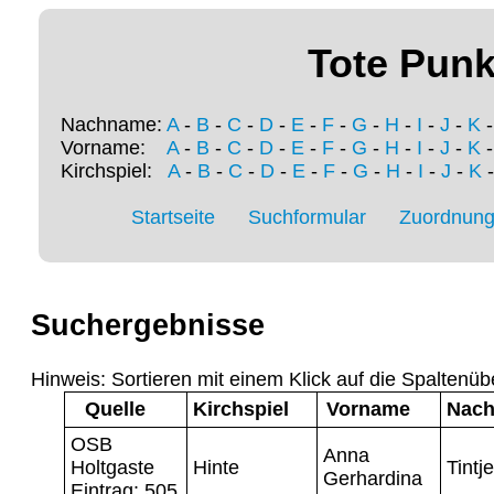
Tote Punk
Nachname:
A
-
B
-
C
-
D
-
E
-
F
-
G
-
H
-
I
-
J
-
K
Vorname:
A
-
B
-
C
-
D
-
E
-
F
-
G
-
H
-
I
-
J
-
K
Kirchspiel:
A
-
B
-
C
-
D
-
E
-
F
-
G
-
H
-
I
-
J
-
K
Startseite
Suchformular
Zuordnung 
Suchergebnisse
Hinweis: Sortieren mit einem Klick auf die Spaltenüb
Quelle
Kirchspiel
Vorname
Nac
OSB
Anna
Holtgaste
Hinte
Tintje
Gerhardina
Eintrag: 505