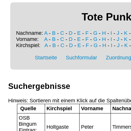
Tote Punk
Nachname:
A
-
B
-
C
-
D
-
E
-
F
-
G
-
H
-
I
-
J
-
K
Vorname:
A
-
B
-
C
-
D
-
E
-
F
-
G
-
H
-
I
-
J
-
K
Kirchspiel:
A
-
B
-
C
-
D
-
E
-
F
-
G
-
H
-
I
-
J
-
K
Startseite
Suchformular
Zuordnung 
Suchergebnisse
Hinweis: Sortieren mit einem Klick auf die Spaltenüb
Quelle
Kirchspiel
Vorname
Nachn
OSB
Bingum
Holtgaste
Peter
Timmer
Eintrag: