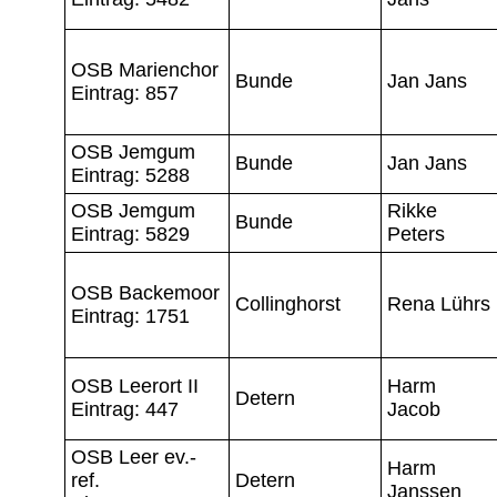
OSB Marienchor
Bunde
Jan Jans
Eintrag: 857
OSB Jemgum
Bunde
Jan Jans
Eintrag: 5288
OSB Jemgum
Rikke
Bunde
Eintrag: 5829
Peters
OSB Backemoor
Collinghorst
Rena Lührs
Eintrag: 1751
OSB Leerort II
Harm
Detern
Eintrag: 447
Jacob
OSB Leer ev.-
Harm
ref.
Detern
Janssen