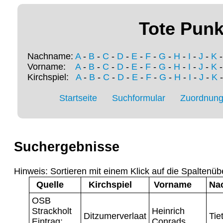
Tote Punk
Nachname:
A
-
B
-
C
-
D
-
E
-
F
-
G
-
H
-
I
-
J
-
K
Vorname:
A
-
B
-
C
-
D
-
E
-
F
-
G
-
H
-
I
-
J
-
K
Kirchspiel:
A
-
B
-
C
-
D
-
E
-
F
-
G
-
H
-
I
-
J
-
K
Startseite
Suchformular
Zuordnung 
Suchergebnisse
Hinweis: Sortieren mit einem Klick auf die Spaltenüb
Quelle
Kirchspiel
Vorname
Na
OSB
Strackholt
Heinrich
Ditzumerverlaat
Tie
Eintrag:
Conrads