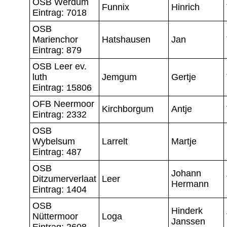
OSB Werdum
Funnix
Hinrich
Eintrag: 7018
OSB
Marienchor
Hatshausen
Jan
Eintrag: 879
OSB Leer ev.
luth
Jemgum
Gertje
Eintrag: 15806
OFB Neermoor
Kirchborgum
Antje
Eintrag: 2332
OSB
Wybelsum
Larrelt
Martje
Eintrag: 487
OSB
Johann
Ditzumerverlaat
Leer
Hermann
Eintrag: 1404
OSB
Hinderk
Nüttermoor
Loga
Janssen
Eintrag: 2608