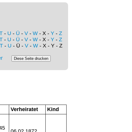
T
-
U
-
Ü
-
V
-
W
- X -
Y
-
Z
T
-
U
-
Ü
-
V
-
W
- X -
Y
-
Z
T
-
U
- Ü -
V
-
W
- X - Y - Z
r
Verheiratet
Kind
45
06.02.1872