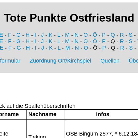
Tote Punkte Ostfriesland
E
-
F
-
G
-
H
-
I
-
J
-
K
-
L
-
M
-
N
-
O
-
Ö
-
P
-
Q
-
R
-
S
-
E
-
F
-
G
-
H
-
I
-
J
-
K
-
L
-
M
-
N
-
O
-
Ö
-
P
- Q -
R
-
S
-
E
-
F
-
G
-
H
-
I
-
J
-
K
-
L
-
M
-
N
-
O
- Ö -
P
- Q -
R
-
S
-
formular
Zuordnung Ort/Kirchspiel
Quellen
Übe
ck auf die Spaltenüberschriften
orname
Nachname
Infos
eite
OSB Bingum 2577, * 6.12.18
Tieking