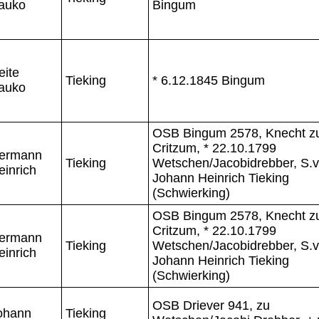
auko
Bingum
eite
Tieking
* 6.12.1845 Bingum
auko
OSB Bingum 2578, Knecht z
Critzum, * 22.10.1799
ermann
Tieking
Wetschen/Jacobidrebber, S.v
einrich
Johann Heinrich Tieking
(Schwierking)
OSB Bingum 2578, Knecht z
Critzum, * 22.10.1799
ermann
Tieking
Wetschen/Jacobidrebber, S.v
einrich
Johann Heinrich Tieking
(Schwierking)
OSB Driever 941, zu
ohann
Tieking