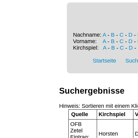
Nachname:
A
-
B
-
C
-
D
-
Vorname:
A
-
B
-
C
-
D
-
Kirchspiel:
A
-
B
-
C
-
D
-
Startseite
Such
Suchergebnisse
Hinweis: Sortieren mit einem Kli
Quelle
Kirchspiel
OFB
Zetel
Horsten
D
Eintrag: