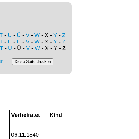
T
-
U
-
Ü
-
V
-
W
- X -
Y
-
Z
T
-
U
-
Ü
-
V
-
W
- X -
Y
-
Z
T
-
U
- Ü -
V
-
W
- X - Y - Z
r
Verheiratet
Kind
06.11.1840