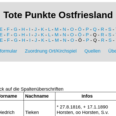
Tote Punkte Ostfriesland
E
-
F
-
G
-
H
-
I
-
J
-
K
-
L
-
M
-
N
-
O
-
Ö
-
P
-
Q
-
R
-
S
-
E
-
F
-
G
-
H
-
I
-
J
-
K
-
L
-
M
-
N
-
O
-
Ö
-
P
- Q -
R
-
S
-
E
-
F
-
G
-
H
-
I
-
J
-
K
-
L
-
M
-
N
-
O
- Ö -
P
- Q -
R
-
S
-
formular
Zuordnung Ort/Kirchspiel
Quellen
Übe
ck auf die Spaltenüberschriften
Vorname
Nachname
Infos
* 27.8.1816, + 17.1.1890
iedrich
Tieken
Horsten, oo Horsten, S.v.