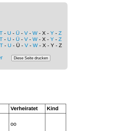
T
-
U
-
Ü
-
V
-
W
- X -
Y
-
Z
T
-
U
-
Ü
-
V
-
W
- X -
Y
-
Z
T
-
U
- Ü -
V
-
W
- X - Y - Z
r
Verheiratet
Kind
oo