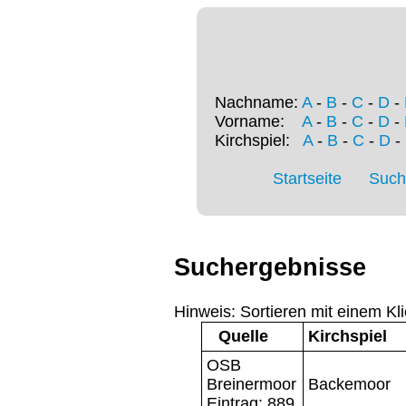
Nachname:
A
-
B
-
C
-
D
-
Vorname:
A
-
B
-
C
-
D
-
Kirchspiel:
A
-
B
-
C
-
D
-
Startseite
Such
Suchergebnisse
Hinweis: Sortieren mit einem Kli
Quelle
Kirchspiel
OSB
Breinermoor
Backemoor
Eintrag: 889