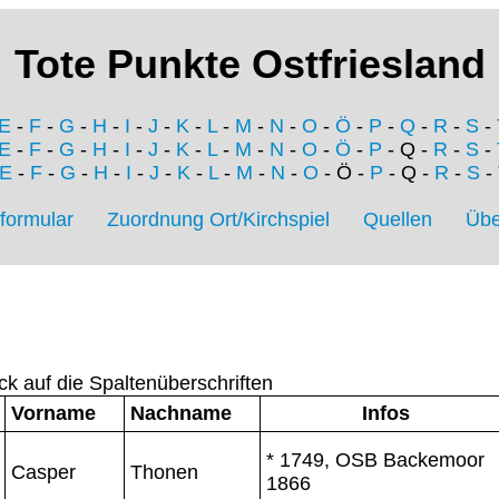
Tote Punkte Ostfriesland
E
-
F
-
G
-
H
-
I
-
J
-
K
-
L
-
M
-
N
-
O
-
Ö
-
P
-
Q
-
R
-
S
-
E
-
F
-
G
-
H
-
I
-
J
-
K
-
L
-
M
-
N
-
O
-
Ö
-
P
- Q -
R
-
S
-
E
-
F
-
G
-
H
-
I
-
J
-
K
-
L
-
M
-
N
-
O
- Ö -
P
- Q -
R
-
S
-
formular
Zuordnung Ort/Kirchspiel
Quellen
Übe
ck auf die Spaltenüberschriften
Vorname
Nachname
Infos
* 1749, OSB Backemoor
Casper
Thonen
1866