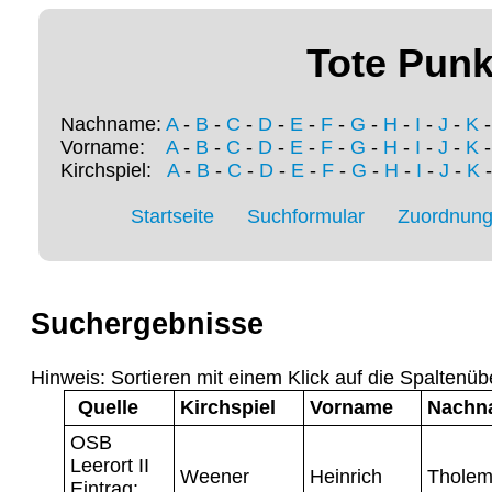
Tote Punk
Nachname:
A
-
B
-
C
-
D
-
E
-
F
-
G
-
H
-
I
-
J
-
K
Vorname:
A
-
B
-
C
-
D
-
E
-
F
-
G
-
H
-
I
-
J
-
K
Kirchspiel:
A
-
B
-
C
-
D
-
E
-
F
-
G
-
H
-
I
-
J
-
K
Startseite
Suchformular
Zuordnung 
Suchergebnisse
Hinweis: Sortieren mit einem Klick auf die Spaltenüb
Quelle
Kirchspiel
Vorname
Nachn
OSB
Leerort II
Weener
Heinrich
Thole
Eintrag: