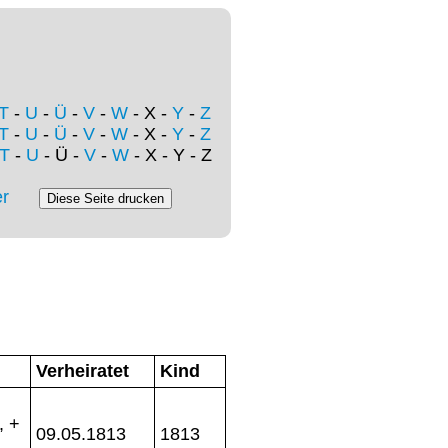
T
-
U
-
Ü
-
V
-
W
- X -
Y
-
Z
T
-
U
-
Ü
-
V
-
W
- X -
Y
-
Z
T
-
U
- Ü -
V
-
W
- X - Y - Z
r
Verheiratet
Kind
, +
09.05.1813
1813