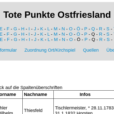
Tote Punkte Ostfriesland
E
-
F
-
G
-
H
-
I
-
J
-
K
-
L
-
M
-
N
-
O
-
Ö
-
P
-
Q
-
R
-
S
-
E
-
F
-
G
-
H
-
I
-
J
-
K
-
L
-
M
-
N
-
O
-
Ö
-
P
- Q -
R
-
S
-
E
-
F
-
G
-
H
-
I
-
J
-
K
-
L
-
M
-
N
-
O
- Ö -
P
- Q -
R
-
S
-
formular
Zuordnung Ort/Kirchspiel
Quellen
Übe
ck auf die Spaltenüberschriften
orname
Nachname
Infos
hler
Tischlermeister, * 28.11.1783
Thiesfeld
ilhelm
31.1.1832 Horsten