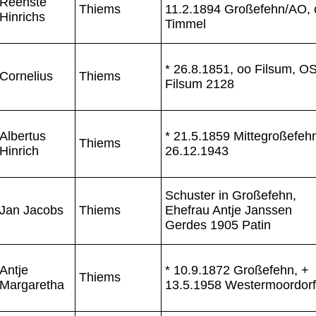
Reenste
Thiems
11.2.1894 Großefehn/AO, 
Hinrichs
Timmel
* 26.8.1851, oo Filsum, O
Cornelius
Thiems
Filsum 2128
Albertus
* 21.5.1859 Mittegroßefeh
Thiems
Hinrich
26.12.1943
Schuster in Großefehn,
Jan Jacobs
Thiems
Ehefrau Antje Janssen
Gerdes 1905 Patin
Antje
* 10.9.1872 Großefehn, +
Thiems
Margaretha
13.5.1958 Westermoordorf