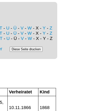
T
-
U
-
Ü
-
V
-
W
- X -
Y
-
Z
T
-
U
-
Ü
-
V
-
W
- X -
Y
-
Z
T
-
U
- Ü -
V
-
W
- X - Y - Z
r
Verheiratet
Kind
5,
10.11.1866
1868