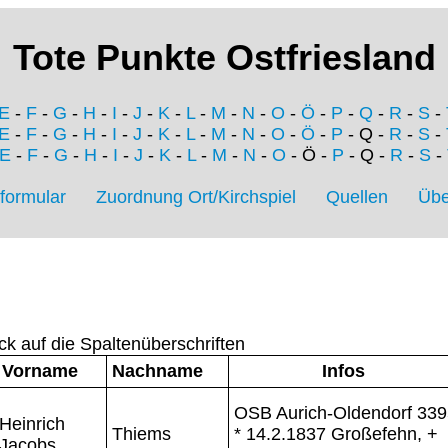
Tote Punkte Ostfriesland
E
-
F
-
G
-
H
-
I
-
J
-
K
-
L
-
M
-
N
-
O
-
Ö
-
P
-
Q
-
R
-
S
-
E
-
F
-
G
-
H
-
I
-
J
-
K
-
L
-
M
-
N
-
O
-
Ö
-
P
- Q -
R
-
S
-
E
-
F
-
G
-
H
-
I
-
J
-
K
-
L
-
M
-
N
-
O
- Ö -
P
- Q -
R
-
S
-
formular
Zuordnung Ort/Kirchspiel
Quellen
Übe
ck auf die Spaltenüberschriften
Vorname
Nachname
Infos
OSB Aurich-Oldendorf 339
Heinrich
Thiems
* 14.2.1837 Großefehn, +
Jacobs