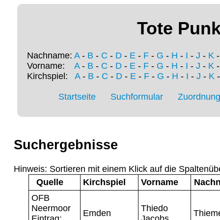
Tote Punk
Nachname:
A
-
B
-
C
-
D
-
E
-
F
-
G
-
H
-
I
-
J
-
K
Vorname:
A
-
B
-
C
-
D
-
E
-
F
-
G
-
H
-
I
-
J
-
K
Kirchspiel:
A
-
B
-
C
-
D
-
E
-
F
-
G
-
H
-
I
-
J
-
K
Startseite
Suchformular
Zuordnung 
Suchergebnisse
Hinweis: Sortieren mit einem Klick auf die Spaltenüb
Quelle
Kirchspiel
Vorname
Nach
OFB
Neermoor
Thiedo
Emden
Thiem
Eintrag:
Jacobs