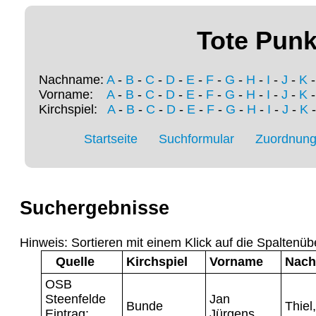
Tote Punk
Nachname:
A
-
B
-
C
-
D
-
E
-
F
-
G
-
H
-
I
-
J
-
K
Vorname:
A
-
B
-
C
-
D
-
E
-
F
-
G
-
H
-
I
-
J
-
K
Kirchspiel:
A
-
B
-
C
-
D
-
E
-
F
-
G
-
H
-
I
-
J
-
K
Startseite
Suchformular
Zuordnung 
Suchergebnisse
Hinweis: Sortieren mit einem Klick auf die Spaltenüb
Quelle
Kirchspiel
Vorname
Nac
OSB
Steenfelde
Jan
Bunde
Thiel
Eintrag:
Jürgens