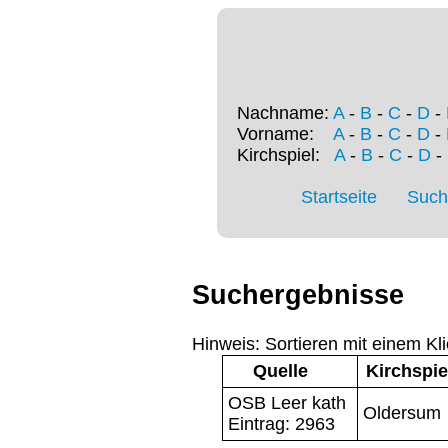
Nachname:
A
-
B
-
C
-
D
-
Vorname:
A
-
B
-
C
-
D
-
Kirchspiel:
A
-
B
-
C
-
D
-
Startseite
Such
Suchergebnisse
Hinweis: Sortieren mit einem Kli
Quelle
Kirchspie
OSB Leer kath
Oldersum
Eintrag: 2963