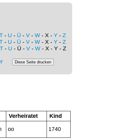
T
-
U
-
Ü
-
V
-
W
- X -
Y
-
Z
T
-
U
-
Ü
-
V
-
W
- X -
Y
-
Z
T
-
U
- Ü -
V
-
W
- X - Y - Z
r
Verheiratet
Kind
m
oo
1740