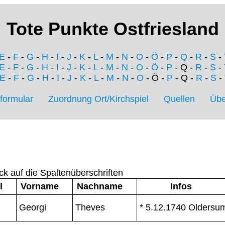
Tote Punkte Ostfriesland
E
-
F
-
G
-
H
-
I
-
J
-
K
-
L
-
M
-
N
-
O
-
Ö
-
P
-
Q
-
R
-
S
-
E
-
F
-
G
-
H
-
I
-
J
-
K
-
L
-
M
-
N
-
O
-
Ö
-
P
- Q -
R
-
S
-
E
-
F
-
G
-
H
-
I
-
J
-
K
-
L
-
M
-
N
-
O
- Ö -
P
- Q -
R
-
S
-
formular
Zuordnung Ort/Kirchspiel
Quellen
Übe
ck auf die Spaltenüberschriften
l
Vorname
Nachname
Infos
Georgi
Theves
* 5.12.1740 Oldersu