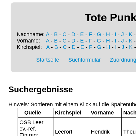
Tote Punk
Nachname:
A
-
B
-
C
-
D
-
E
-
F
-
G
-
H
-
I
-
J
-
K
Vorname:
A
-
B
-
C
-
D
-
E
-
F
-
G
-
H
-
I
-
J
-
K
Kirchspiel:
A
-
B
-
C
-
D
-
E
-
F
-
G
-
H
-
I
-
J
-
K
Startseite
Suchformular
Zuordnung 
Suchergebnisse
Hinweis: Sortieren mit einem Klick auf die Spaltenüb
Quelle
Kirchspiel
Vorname
Nac
OSB Leer
ev.-ref.
Leerort
Hendrik
Theu
Eintrag: