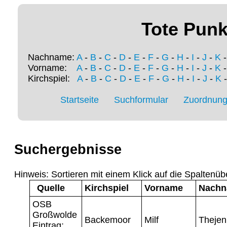
Tote Punk
Nachname:
A
-
B
-
C
-
D
-
E
-
F
-
G
-
H
-
I
-
J
-
K
Vorname:
A
-
B
-
C
-
D
-
E
-
F
-
G
-
H
-
I
-
J
-
K
Kirchspiel:
A
-
B
-
C
-
D
-
E
-
F
-
G
-
H
-
I
-
J
-
K
Startseite
Suchformular
Zuordnung 
Suchergebnisse
Hinweis: Sortieren mit einem Klick auf die Spaltenüb
Quelle
Kirchspiel
Vorname
Nach
OSB
Großwolde
Backemoor
Milf
Thejen
Eintrag: