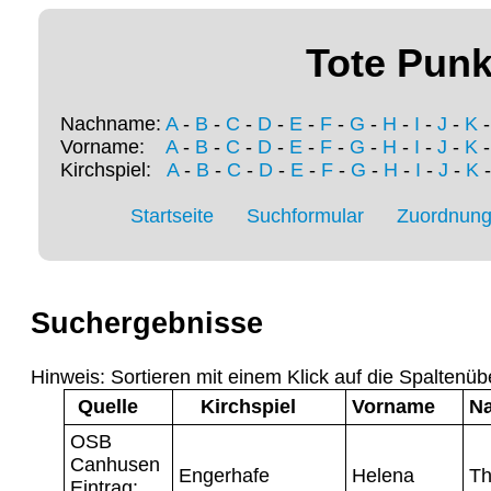
Tote Punk
Nachname:
A
-
B
-
C
-
D
-
E
-
F
-
G
-
H
-
I
-
J
-
K
Vorname:
A
-
B
-
C
-
D
-
E
-
F
-
G
-
H
-
I
-
J
-
K
Kirchspiel:
A
-
B
-
C
-
D
-
E
-
F
-
G
-
H
-
I
-
J
-
K
Startseite
Suchformular
Zuordnung 
Suchergebnisse
Hinweis: Sortieren mit einem Klick auf die Spaltenüb
Quelle
Kirchspiel
Vorname
N
OSB
Canhusen
Engerhafe
Helena
Th
Eintrag: