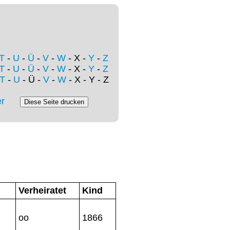
T
-
U
-
Ü
-
V
-
W
- X -
Y
-
Z
T
-
U
-
Ü
-
V
-
W
- X -
Y
-
Z
T
-
U
- Ü -
V
-
W
- X - Y - Z
r
Verheiratet
Kind
,
oo
1866