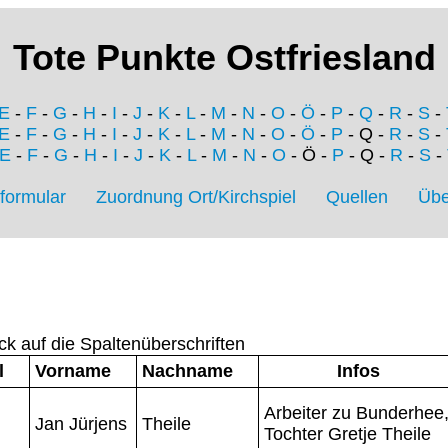
Tote Punkte Ostfriesland
E
-
F
-
G
-
H
-
I
-
J
-
K
-
L
-
M
-
N
-
O
-
Ö
-
P
-
Q
-
R
-
S
-
E
-
F
-
G
-
H
-
I
-
J
-
K
-
L
-
M
-
N
-
O
-
Ö
-
P
- Q -
R
-
S
-
E
-
F
-
G
-
H
-
I
-
J
-
K
-
L
-
M
-
N
-
O
- Ö -
P
- Q -
R
-
S
-
formular
Zuordnung Ort/Kirchspiel
Quellen
Übe
ck auf die Spaltenüberschriften
l
Vorname
Nachname
Infos
Arbeiter zu Bunderhee
Jan Jürjens
Theile
Tochter Gretje Theile