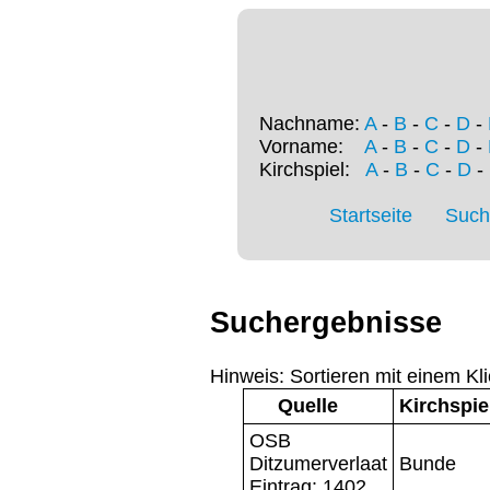
Nachname:
A
-
B
-
C
-
D
-
Vorname:
A
-
B
-
C
-
D
-
Kirchspiel:
A
-
B
-
C
-
D
-
Startseite
Such
Suchergebnisse
Hinweis: Sortieren mit einem Kli
Quelle
Kirchspie
OSB
Ditzumerverlaat
Bunde
Eintrag: 1402