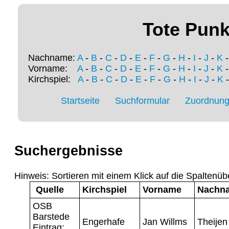
Tote Punk
Nachname:
A
-
B
-
C
-
D
-
E
-
F
-
G
-
H
-
I
-
J
-
K
Vorname:
A
-
B
-
C
-
D
-
E
-
F
-
G
-
H
-
I
-
J
-
K
Kirchspiel:
A
-
B
-
C
-
D
-
E
-
F
-
G
-
H
-
I
-
J
-
K
Startseite
Suchformular
Zuordnung 
Suchergebnisse
Hinweis: Sortieren mit einem Klick auf die Spaltenüb
Quelle
Kirchspiel
Vorname
Nachn
OSB
Barstede
Engerhafe
Jan Willms
Theijen
Eintrag: