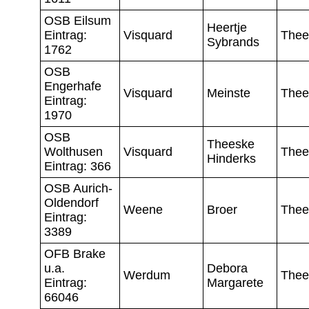
OSB Eilsum
Heertje
Eintrag:
Visquard
Thee
Sybrands
1762
OSB
Engerhafe
Visquard
Meinste
Thee
Eintrag:
1970
OSB
Theeske
Wolthusen
Visquard
Thee
Hinderks
Eintrag: 366
OSB Aurich-
Oldendorf
Weene
Broer
Thee
Eintrag:
3389
OFB Brake
u.a.
Debora
Werdum
Thee
Eintrag:
Margarete
66046