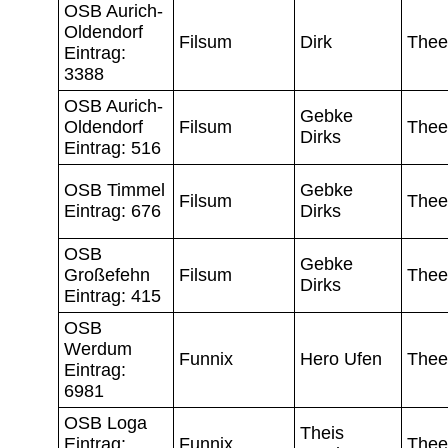
OSB Aurich-
Oldendorf
Filsum
Dirk
Thee
Eintrag:
3388
OSB Aurich-
Gebke
Oldendorf
Filsum
Thee
Dirks
Eintrag: 516
OSB Timmel
Gebke
Filsum
Thee
Eintrag: 676
Dirks
OSB
Gebke
Großefehn
Filsum
Thee
Dirks
Eintrag: 415
OSB
Werdum
Funnix
Hero Ufen
Thee
Eintrag:
6981
OSB Loga
Theis
Eintrag:
Funnix
Thee