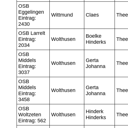
OSB
Eggelingen
Wittmund
Claes
Thee
Eintrag:
2430
OSB Larrelt
Boelke
Eintrag:
Wolthusen
Thee
Hinderks
2034
OSB
Middels
Gerta
Wolthusen
Thee
Eintrag:
Johanna
3037
OSB
Middels
Gerta
Wolthusen
Thee
Eintrag:
Johanna
3458
OSB
Hinderk
Woltzeten
Wolthusen
Thee
Hinderks
Eintrag: 562