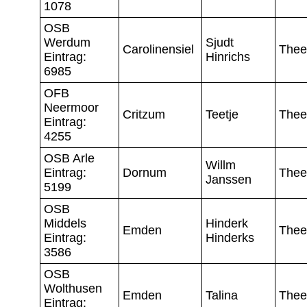
1078
OSB
Werdum
Sjudt
Carolinensiel
Thee
Eintrag:
Hinrichs
6985
OFB
Neermoor
Critzum
Teetje
Thee
Eintrag:
4255
OSB Arle
Willm
Eintrag:
Dornum
Thee
Janssen
5199
OSB
Middels
Hinderk
Emden
Thee
Eintrag:
Hinderks
3586
OSB
Wolthusen
Emden
Talina
Thee
Eintrag: