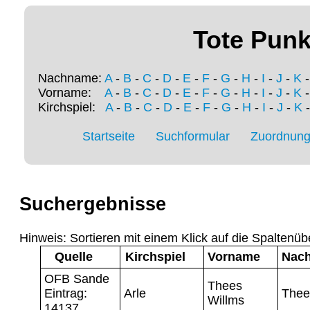
Tote Punk
Nachname:
A
-
B
-
C
-
D
-
E
-
F
-
G
-
H
-
I
-
J
-
K
Vorname:
A
-
B
-
C
-
D
-
E
-
F
-
G
-
H
-
I
-
J
-
K
Kirchspiel:
A
-
B
-
C
-
D
-
E
-
F
-
G
-
H
-
I
-
J
-
K
Startseite
Suchformular
Zuordnung 
Suchergebnisse
Hinweis: Sortieren mit einem Klick auf die Spaltenüb
Quelle
Kirchspiel
Vorname
Nac
OFB Sande
Thees
Eintrag:
Arle
Thee
Willms
14137