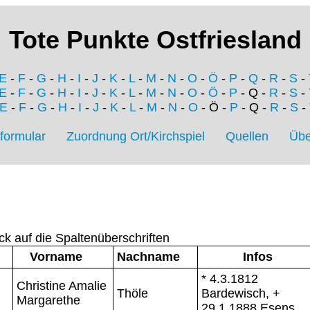
Tote Punkte Ostfriesland
E
-
F
-
G
-
H
-
I
-
J
-
K
-
L
-
M
-
N
-
O
-
Ö
-
P
-
Q
-
R
-
S
-
E
-
F
-
G
-
H
-
I
-
J
-
K
-
L
-
M
-
N
-
O
-
Ö
-
P
- Q -
R
-
S
-
E
-
F
-
G
-
H
-
I
-
J
-
K
-
L
-
M
-
N
-
O
- Ö -
P
- Q -
R
-
S
-
formular
Zuordnung Ort/Kirchspiel
Quellen
Übe
ck auf die Spaltenüberschriften
Vorname
Nachname
Infos
* 4.3.1812
Christine Amalie
Thöle
Bardewisch, +
Margarethe
29.1.1888 Esens