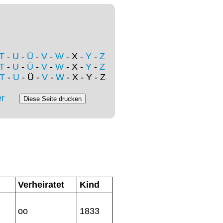
T
-
U
-
Ü
-
V
-
W
- X -
Y
-
Z
T
-
U
-
Ü
-
V
-
W
- X -
Y
-
Z
T
-
U
- Ü -
V
-
W
- X - Y - Z
r
Verheiratet
Kind
oo
1833