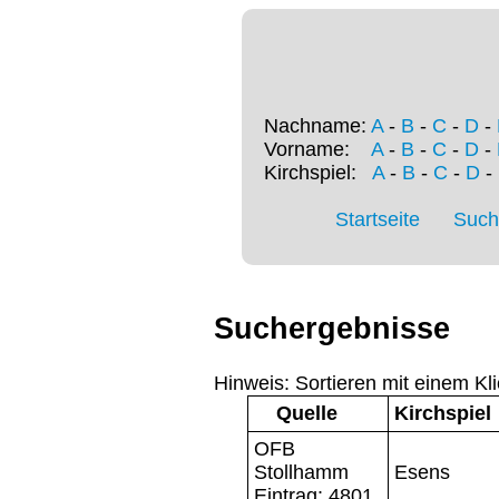
Nachname:
A
-
B
-
C
-
D
-
Vorname:
A
-
B
-
C
-
D
-
Kirchspiel:
A
-
B
-
C
-
D
-
Startseite
Such
Suchergebnisse
Hinweis: Sortieren mit einem Kli
Quelle
Kirchspiel
OFB
Stollhamm
Esens
Eintrag: 4801