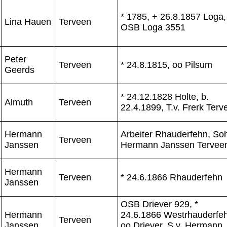
* 1785, + 26.8.1857 Loga,
Lina Hauen
Terveen
OSB Loga 3551
Peter
Terveen
* 24.8.1815, oo Pilsum
Geerds
* 24.12.1828 Holte, b.
Almuth
Terveen
22.4.1899, T.v. Frerk Terv
Hermann
Arbeiter Rhauderfehn, So
Terveen
Janssen
Hermann Janssen Tervee
Hermann
Terveen
* 24.6.1866 Rhauderfehn
Janssen
OSB Driever 929, *
Hermann
24.6.1866 Westrhauderfe
Terveen
Janssen
oo Driever, S.v. Hermann