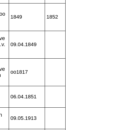
 oo
1849
1852
ve
.v.
09.04.1849
ve
oo1817
n
06.04.1851
n
09.05.1913