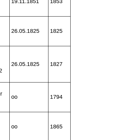
19.11.1851
1853
26.05.1825
1825
26.05.1825
1827
2
r
oo
1794
oo
1865