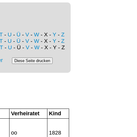
T
-
U
-
Ü
-
V
-
W
- X -
Y
-
Z
T
-
U
-
Ü
-
V
-
W
- X -
Y
-
Z
T
-
U
- Ü -
V
-
W
- X - Y - Z
r
Verheiratet
Kind
oo
1828