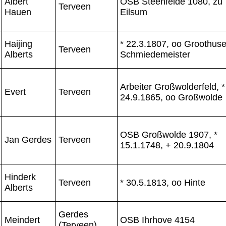
Albert
OSB Steenfelde 1080, zu
Terveen
Hauen
Eilsum
Haijing
* 22.3.1807, oo Groothuse
Terveen
Alberts
Schmiedemeister
Arbeiter Großwolderfeld, *
Evert
Terveen
24.9.1865, oo Großwolde
OSB Großwolde 1907, *
Jan Gerdes
Terveen
15.1.1748, + 20.9.1804
Hinderk
Terveen
* 30.5.1813, oo Hinte
Alberts
Gerdes
Meindert
OSB Ihrhove 4154
(Terveen)