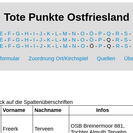
Tote Punkte Ostfriesland
E
-
F
-
G
-
H
-
I
-
J
-
K
-
L
-
M
-
N
-
O
-
Ö
-
P
-
Q
-
R
-
S
-
E
-
F
-
G
-
H
-
I
-
J
-
K
-
L
-
M
-
N
-
O
-
Ö
-
P
- Q -
R
-
S
-
E
-
F
-
G
-
H
-
I
-
J
-
K
-
L
-
M
-
N
-
O
- Ö -
P
- Q -
R
-
S
-
formular
Zuordnung Ort/Kirchspiel
Quellen
Übe
ck auf die Spaltenüberschriften
Vorname
Nachname
Infos
OSB Breinermoor 881,
Freerk
Terveen
Tochter Almuth Tervehn