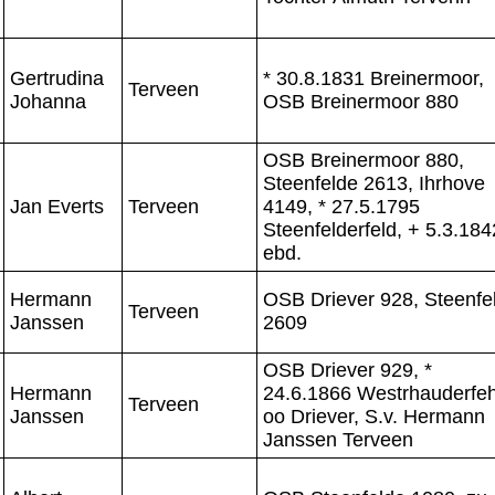
Gertrudina
* 30.8.1831 Breinermoor,
Terveen
Johanna
OSB Breinermoor 880
OSB Breinermoor 880,
Steenfelde 2613, Ihrhove
Jan Everts
Terveen
4149, * 27.5.1795
Steenfelderfeld, + 5.3.184
ebd.
Hermann
OSB Driever 928, Steenfe
Terveen
Janssen
2609
OSB Driever 929, *
Hermann
24.6.1866 Westrhauderfe
Terveen
Janssen
oo Driever, S.v. Hermann
Janssen Terveen