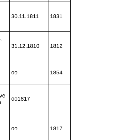
30.11.1811
1831
.
.
31.12.1810
1812
oo
1854
ve
oo1817
n
oo
1817