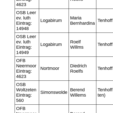
4623
OSB Leer
ev. luth
Maria
Logabirum
Tenhoff
Eintrag:
Bernhardina
14948
OSB Leer
ev. luth
Roelf
Logabirum
Tenhoff
Eintrag:
Willms
14949
OFB
Neermoor
Diedrich
Nortmoor
Tenhoff
Eintrag:
Roelfs
4623
OSB
Woltzeten
Berend
Tenhoff
Simonswolde
Eintrag:
Willems
ten)
560
OFB