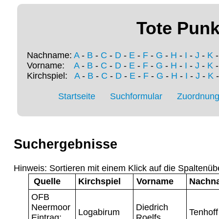
Tote Punk
Nachname:
A
-
B
-
C
-
D
-
E
-
F
-
G
-
H
-
I
-
J
-
K
Vorname:
A
-
B
-
C
-
D
-
E
-
F
-
G
-
H
-
I
-
J
-
K
Kirchspiel:
A
-
B
-
C
-
D
-
E
-
F
-
G
-
H
-
I
-
J
-
K
Startseite
Suchformular
Zuordnung 
Suchergebnisse
Hinweis: Sortieren mit einem Klick auf die Spaltenüb
Quelle
Kirchspiel
Vorname
Nachn
OFB
Neermoor
Diedrich
Logabirum
Tenhoff
Eintrag:
Roelfs