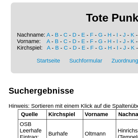
Tote Punk
Nachname:
A
-
B
-
C
-
D
-
E
-
F
-
G
-
H
-
I
-
J
-
K
Vorname:
A
-
B
-
C
-
D
-
E
-
F
-
G
-
H
-
I
-
J
-
K
Kirchspiel:
A
-
B
-
C
-
D
-
E
-
F
-
G
-
H
-
I
-
J
-
K
Startseite
Suchformular
Zuordnung 
Suchergebnisse
Hinweis: Sortieren mit einem Klick auf die Spaltenüb
Quelle
Kirchspiel
Vorname
Nachn
OSB
Leerhafe
Hinrichs
Burhafe
Oltmann
Eintrag:
(Tempe