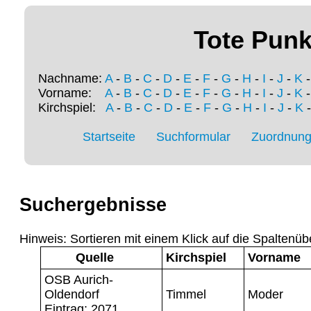
Tote Punk
Nachname:
A
-
B
-
C
-
D
-
E
-
F
-
G
-
H
-
I
-
J
-
K
Vorname:
A
-
B
-
C
-
D
-
E
-
F
-
G
-
H
-
I
-
J
-
K
Kirchspiel:
A
-
B
-
C
-
D
-
E
-
F
-
G
-
H
-
I
-
J
-
K
Startseite
Suchformular
Zuordnung 
Suchergebnisse
Hinweis: Sortieren mit einem Klick auf die Spaltenüb
Quelle
Kirchspiel
Vorname
OSB Aurich-
Oldendorf
Timmel
Moder
Eintrag: 2071