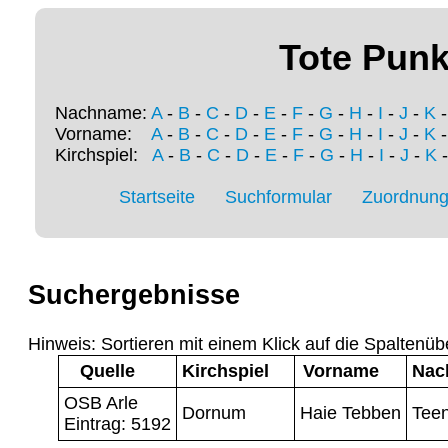
Tote Punk
Nachname:
A
-
B
-
C
-
D
-
E
-
F
-
G
-
H
-
I
-
J
-
K
Vorname:
A
-
B
-
C
-
D
-
E
-
F
-
G
-
H
-
I
-
J
-
K
Kirchspiel:
A
-
B
-
C
-
D
-
E
-
F
-
G
-
H
-
I
-
J
-
K
Startseite
Suchformular
Zuordnung 
Suchergebnisse
Hinweis: Sortieren mit einem Klick auf die Spaltenüb
Quelle
Kirchspiel
Vorname
Nac
OSB Arle
Dornum
Haie Tebben
Tee
Eintrag: 5192