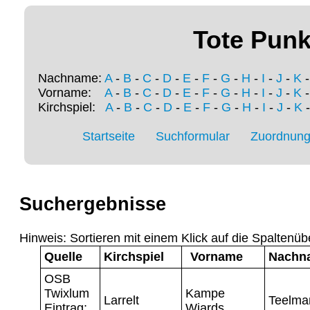
Tote Punk
Nachname:
A
-
B
-
C
-
D
-
E
-
F
-
G
-
H
-
I
-
J
-
K
Vorname:
A
-
B
-
C
-
D
-
E
-
F
-
G
-
H
-
I
-
J
-
K
Kirchspiel:
A
-
B
-
C
-
D
-
E
-
F
-
G
-
H
-
I
-
J
-
K
Startseite
Suchformular
Zuordnung 
Suchergebnisse
Hinweis: Sortieren mit einem Klick auf die Spaltenüb
Quelle
Kirchspiel
Vorname
Nachn
OSB
Twixlum
Kampe
Larrelt
Teelma
Eintrag:
Wiards