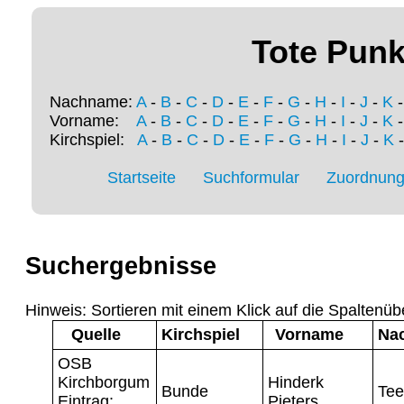
Tote Punk
Nachname:
A
-
B
-
C
-
D
-
E
-
F
-
G
-
H
-
I
-
J
-
K
Vorname:
A
-
B
-
C
-
D
-
E
-
F
-
G
-
H
-
I
-
J
-
K
Kirchspiel:
A
-
B
-
C
-
D
-
E
-
F
-
G
-
H
-
I
-
J
-
K
Startseite
Suchformular
Zuordnung 
Suchergebnisse
Hinweis: Sortieren mit einem Klick auf die Spaltenüb
Quelle
Kirchspiel
Vorname
Na
OSB
Kirchborgum
Hinderk
Bunde
Tee
Eintrag:
Pieters