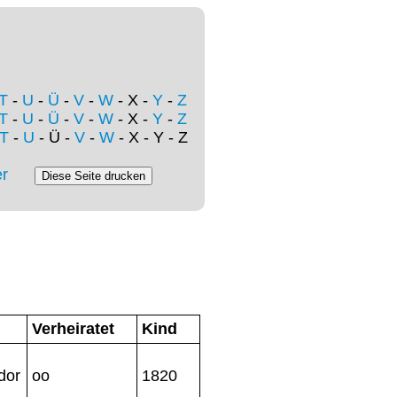
T
-
U
-
Ü
-
V
-
W
- X -
Y
-
Z
T
-
U
-
Ü
-
V
-
W
- X -
Y
-
Z
T
-
U
- Ü -
V
-
W
- X - Y - Z
r
Verheiratet
Kind
dor
oo
1820