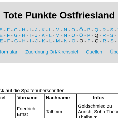
Tote Punkte Ostfriesland
E
-
F
-
G
-
H
-
I
-
J
-
K
-
L
-
M
-
N
-
O
-
Ö
-
P
-
Q
-
R
-
S
-
E
-
F
-
G
-
H
-
I
-
J
-
K
-
L
-
M
-
N
-
O
-
Ö
-
P
- Q -
R
-
S
-
E
-
F
-
G
-
H
-
I
-
J
-
K
-
L
-
M
-
N
-
O
- Ö -
P
- Q -
R
-
S
-
formular
Zuordnung Ort/Kirchspiel
Quellen
Übe
ck auf die Spaltenüberschriften
iel
Vorname
Nachname
Infos
Goldschmied zu
Friedrich
Talheim
Aurich, Sohn Theo
Ernst
Thalheim