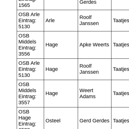
Gerdes
1565
OSB Arle
Roolf
Eintrag:
Arle
Taatje
Janssen
5130
OSB
Middels
Hage
Apke Weerts
Taatje
Eintrag:
3556
OSB Arle
Roolf
Eintrag:
Hage
Taatje
Janssen
5130
OSB
Middels
Weert
Hage
Taatje
Eintrag:
Adams
3557
OSB
Hage
Osteel
Gerd Gerdes
Taatje
Eintrag: