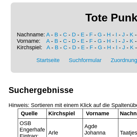
Tote Punk
Nachname:
A
-
B
-
C
-
D
-
E
-
F
-
G
-
H
-
I
-
J
-
K
Vorname:
A
-
B
-
C
-
D
-
E
-
F
-
G
-
H
-
I
-
J
-
K
Kirchspiel:
A
-
B
-
C
-
D
-
E
-
F
-
G
-
H
-
I
-
J
-
K
Startseite
Suchformular
Zuordnung 
Suchergebnisse
Hinweis: Sortieren mit einem Klick auf die Spaltenüb
Quelle
Kirchspiel
Vorname
Nach
OSB
Agde
Engerhafe
Arle
Johanna
Taatje
Eintrag: