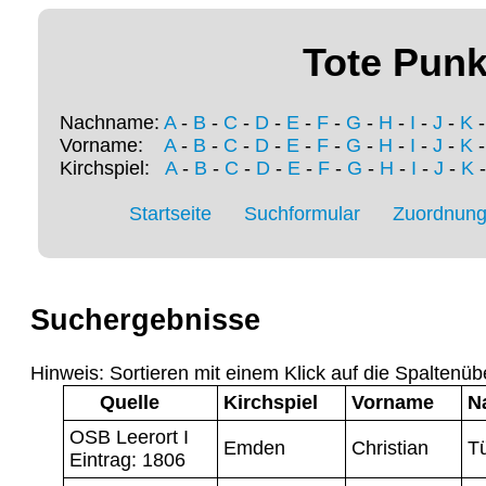
Tote Punk
Nachname:
A
-
B
-
C
-
D
-
E
-
F
-
G
-
H
-
I
-
J
-
K
Vorname:
A
-
B
-
C
-
D
-
E
-
F
-
G
-
H
-
I
-
J
-
K
Kirchspiel:
A
-
B
-
C
-
D
-
E
-
F
-
G
-
H
-
I
-
J
-
K
Startseite
Suchformular
Zuordnung 
Suchergebnisse
Hinweis: Sortieren mit einem Klick auf die Spaltenüb
Quelle
Kirchspiel
Vorname
N
OSB Leerort I
Emden
Christian
T
Eintrag: 1806