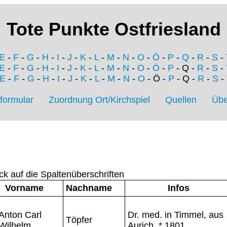
Tote Punkte Ostfriesland
E
-
F
-
G
-
H
-
I
-
J
-
K
-
L
-
M
-
N
-
O
-
Ö
-
P
-
Q
-
R
-
S
-
E
-
F
-
G
-
H
-
I
-
J
-
K
-
L
-
M
-
N
-
O
-
Ö
-
P
- Q -
R
-
S
-
E
-
F
-
G
-
H
-
I
-
J
-
K
-
L
-
M
-
N
-
O
- Ö -
P
- Q -
R
-
S
-
formular
Zuordnung Ort/Kirchspiel
Quellen
Übe
ck auf die Spaltenüberschriften
Vorname
Nachname
Infos
Anton Carl
Dr. med. in Timmel, aus
Töpfer
Wilhelm
Aurich, * 1801