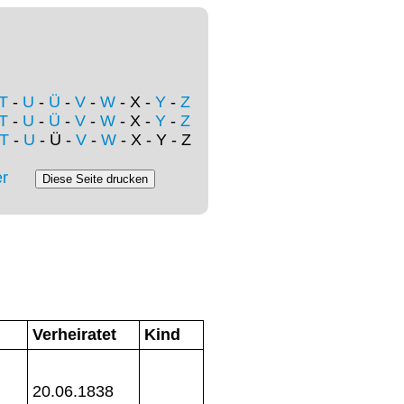
T
-
U
-
Ü
-
V
-
W
- X -
Y
-
Z
T
-
U
-
Ü
-
V
-
W
- X -
Y
-
Z
T
-
U
- Ü -
V
-
W
- X - Y - Z
r
Verheiratet
Kind
20.06.1838